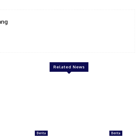
ang
Related News
Berita
Berita