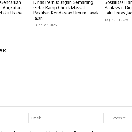
Gencarkan
Dinas Perhubungan Semarang
Sosialisasi Lar
e Angkutan
Gelar Ramp Check Massal,
Pahlawan Diga
elaku Usaha
Pastikan Kendaraan Umum Layak
Lalu Lintas Ja
Jalan
13 Januari 2025
13 Januari 2025
AR
Nama:*
Email:*