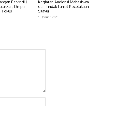
angan Parkir di Jl.
Kegiatan Audiensi Mahasiswa
lakkan, Disiplin
dan Tindak Lanjut Kecelakaan
di Fokus
Silayur
13 Januari 2025
Website: