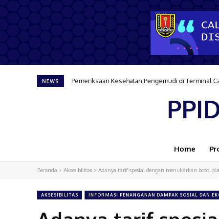
Pemeriksaan Kesehatan Pengemudi di Terminal C
NEWS
PPI
Home
Pro
Beranda
Aksesibilitas
Adanya tarif spesial dengan menukarkan botol plas
AKSESIBILITAS
INFORMASI PENANGANAN DAMPAK SOSIAL DAN E
Adanya tarif spes