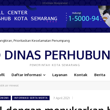
- Informasi Masyarakat -
angkiran, Prioritaskan Keselamatan Penumpang
D DINAS PERHUBU
PEMERINTAH KOTA SEMARANG
fil
Daftar Informasi
Layanan
Kontak
Berita
tik air mineral
7 April 2021
KONOMI
INFORMASI SERTA MERTA
ial dengan menukarkan 