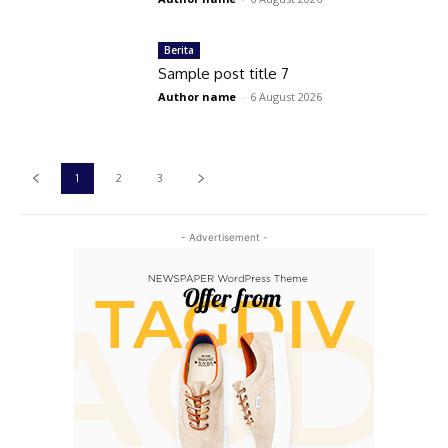
Berita
Sample post title 7
Author name
-
6 August 2026
1
2
3
- Advertisement -